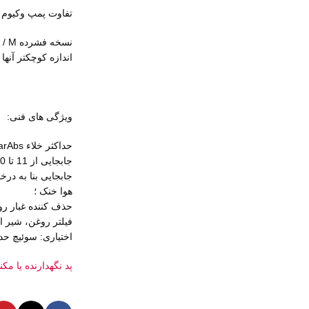
تفاوت پمپ وکیوم GP/MباGPK/M
نسخه فشرده GPK / M است .
اندازه کوچکتر آنها
ویژگی های فنی:
حداکثر خلاء GPK/M 0.5MbarAbs؛
جابجایی از 11 تا 300 متر مکعب در ساعت؛
جابجایی بنا به درخواست 400-600-750-1000 مت
هوا خنک ؛
حذف کننده غبار رو
فیلتر روغن، شیر ا
اختیاری: سوئیچ حد
پد نگهدارنده یا م