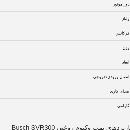
دور موتور
ولتاژ
فرکانس
وزن
ابعاد
اتصال ورودی/خروجی
صدای کاری
گارانتی
ربردهای پمپ وکیوم روغنی Busch SVR300