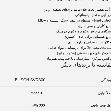
آیند تقطیر تحت خلأ (مانند برج‌های تصفیه روغن)
ززدایی و تخلیه پنوماتیکی
بجایی اجسام مسطح در لیفتر سنگ، شیشه و MDF
ایع کارتن و مقواسازی
تگاه‌های پرس وکیوم و وکیوم فرمینگ
ایع شیمیایی برای حذف اکسیژن
وکلاو صنایع غذایی و داروسازی
ته‌بندی تحت خلأ برای تازه‌ماندن مواد غذایی
ک‌کن‌های میوه صنعتی (وکیوم درایر)
کشن مرکزی بیمارستانی با چند پمپ همزمان
ایسه با برندهای دیگر
ویژگی
BUSCH SVR300
خلأ نهایی
0.1 mbar
ظرفیت واقعی
300 m³/h