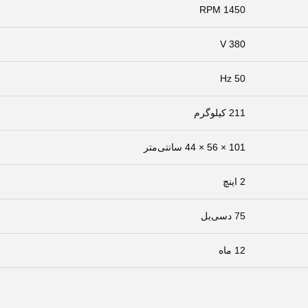
1450 RPM
380 V
50 Hz
211 کیلوگرم
101 × 56 × 44 سانتی‌متر
2 اینچ
75 دسی‌بل
12 ماه