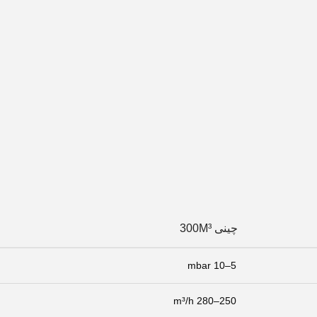
چینی 300M³
5–10 mbar
250–280 m³/h