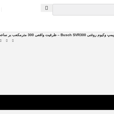
پمپ وکیوم روغنی Busch SVR300 – ظرفیت واقعی 300 مترمکعب بر ساعت