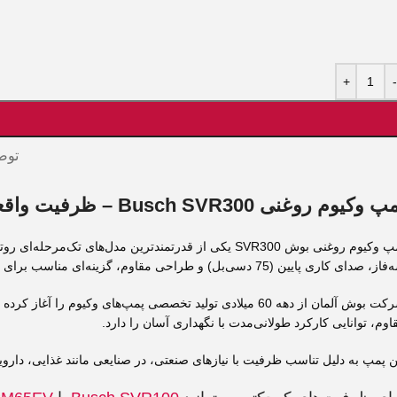
+
-
توض
یوم روغنی Busch SVR300 – ظرفیت واقعی 300 مترمکعب بر ساعت | خلأ نهایی 0.1 میلی‌بار
 صدای کاری پایین (75 دسی‌بل) و طراحی مقاوم، گزینه‌ای مناسب برای صنایع سنگین و خطوط تولید بزرگ است.
اوم، توانایی کارکرد طولانی‌مدت با نگهداری آسان را دارد.
ن پمپ به دلیل تناسب ظرفیت با نیازهای صنعتی، در صنایعی مانند غذایی، دارو