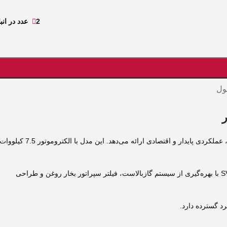
2 عدد در انبار
ول
پمپ وکیوم روغنی بوش SVR300 یکی از قدرتمندترین مدل‌های تک‌مرحله‌ای روتاری وین است که با ظرفیت 300 مترمکعب در ساعت و خلأ نهایی 0.1 میلی‌بار، عملکردی پایدار و اقتصادی ارائه می‌دهد. این مدل با الکتروموتور 7.5 کیل
شرکت بوش آلمان از دهه 60 میلادی تولید تخصصی پمپ‌های وکیوم را آغاز کرده و امروز یکی از بزرگ‌ترین تولیدکنندگان جهانی در این حوزه است. مدل SVR300 با بهره‌گیری از سیستم گازبالاست، فیلتر سپراتور بخار روغن و طراحی
د گسترده دارد.