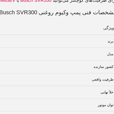
ای ظرفیت‌های کوچکتر می‌توانید
Busch SVR100
یا
PM65EV
خصات فنی پمپ وکیوم روغنی Busch SVR300
ویژگی
برند
مدل
کشور سازنده
ظرفیت واقعی
خلأ نهایی
توان موتور