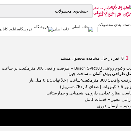
عبور به ناوبری
رفتن به محتوای اصلی
دسته بندی محصولات
خانه اصلی
فروشگاه
دانلود کاتال
8
نفر در حال مشاهده محصول هستند
یوم روغنی Busch SVR300 – ظرفیت واقعی 300 مترمکعب بر ساعت
ل طراحی بوش آلمان – ساخت چین
واقعی: 300 مترمکعب/ساعت | خلأ نهایی: 0.1 میلی‌بار
یلووات | صدای کم (75 دسی‌بل)
اسب صنایع غذایی، دارویی، شیمیایی و بیمارستانی
رانتی معتبر + خدمات کامل
جود – ارسال فوری