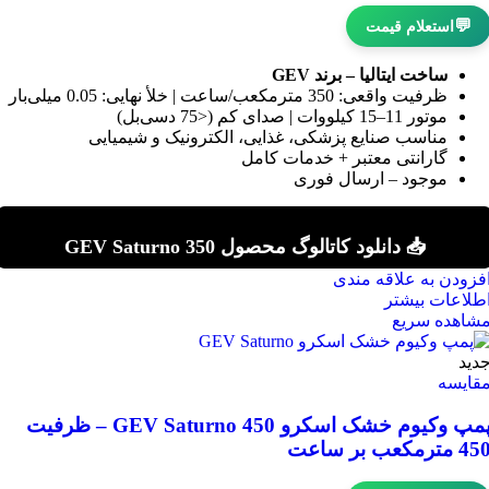
💬
استعلام قیمت
ساخت ایتالیا – برند GEV
ظرفیت واقعی: 350 مترمکعب/ساعت | خلأ نهایی: 0.05 میلی‌بار
موتور 11–15 کیلووات | صدای کم (<75 دسی‌بل)
مناسب صنایع پزشکی، غذایی، الکترونیک و شیمیایی
گارانتی معتبر + خدمات کامل
موجود – ارسال فوری
📥 دانلود کاتالوگ محصول GEV Saturno 350
فزودن به علاقه مندی
طلاعات بیشتر
شاهده سریع
دید
قایسه
پمپ وکیوم خشک اسکرو GEV Saturno 450 – ظرفیت
4 مترمکعب بر ساعت