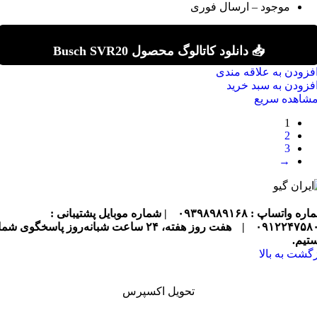
موجود – ارسال فوری
📥 دانلود کاتالوگ محصول Busch SVR20
فزودن به علاقه مندی
فزودن به سبد خرید
شاهده سریع
1
2
3
→
ره واتساپ : ۰۹۳۹۸۹۸۹۱۶۸
| شماره موبایل پشتیبانی :
۰۹۱۲۲۴۷۵۸
|
هفت روز هفته، ۲۴ ساعت شبانه‌روز پاسخگوی شما
تیم.
زگشت به بالا
تحویل اکسپرس