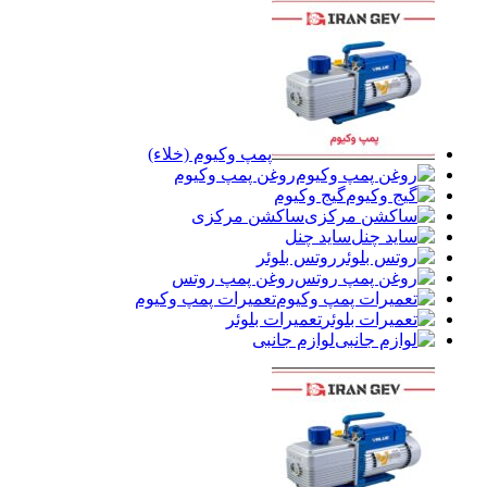
پمپ وکیوم (خلاء)
روغن پمپ وکیوم
گیج وکیوم
ساکشن مرکزی
ساید چنل
روتس بلوئر
روغن پمپ روتس
تعمیرات پمپ وکیوم
تعمیرات بلوئر
لوازم جانبی