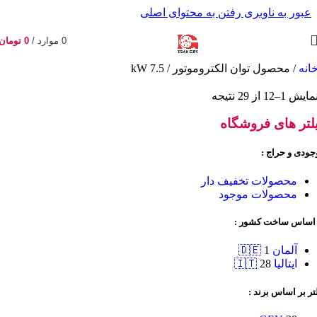
عبور به ناوبری
رفتن به محتوای اصلی
0
موارد
/
0
تومان
انه
/
محصول توان الکتروموتور
/
7.5 kW
مایش 1–12 از 29 نتیجه
لتر های فروشگاه
جودی و حراج :
محصولات تخفیف دار
محصولات موجود
 اساس ساخت کشور :
آلمان 🇩🇪
1
ایتالیا 🇮🇹
28
تر بر اساس برند :