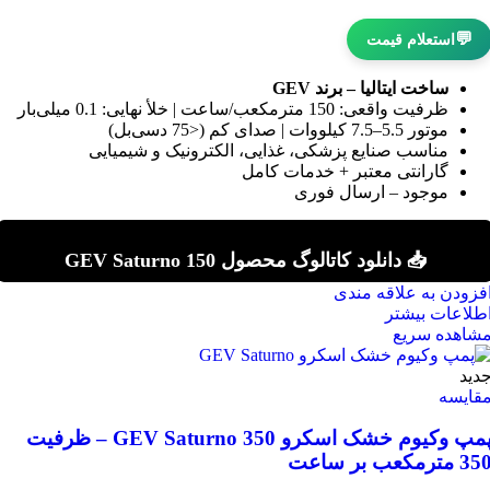
💬
استعلام قیمت
ساخت ایتالیا – برند GEV
ظرفیت واقعی: 150 مترمکعب/ساعت | خلأ نهایی: 0.1 میلی‌بار
موتور 5.5–7.5 کیلووات | صدای کم (<75 دسی‌بل)
مناسب صنایع پزشکی، غذایی، الکترونیک و شیمیایی
گارانتی معتبر + خدمات کامل
موجود – ارسال فوری
📥 دانلود کاتالوگ محصول GEV Saturno 150
فزودن به علاقه مندی
طلاعات بیشتر
شاهده سریع
دید
قایسه
پمپ وکیوم خشک اسکرو GEV Saturno 350 – ظرفیت
3 مترمکعب بر ساعت