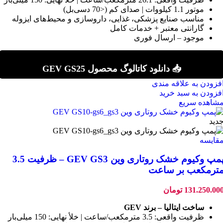
موتور 1.1 کیلووات | صدای کم (<70 دسی‌بل)
مناسب صنایع پزشکی، غذایی، داروسازی و محیط‌های ایزوله
گارانتی معتبر + خدمات کامل
موجود – ارسال فوری
📥 دانلود کاتالوگ محصول GEV GS25
فزودن به علاقه مندی
فزودن به سبد خرید
شاهده سریع
دید
قایسه
پمپ وکیوم خشک روتاری وین GEV GS3 – ظرفیت 3.5
ترمکعب بر ساعت
131.250.00
تومان
ساخت ایتالیا – برند GEV
ظرفیت واقعی: 3.5 مترمکعب/ساعت | خلأ نهایی: 150 میلی‌بار