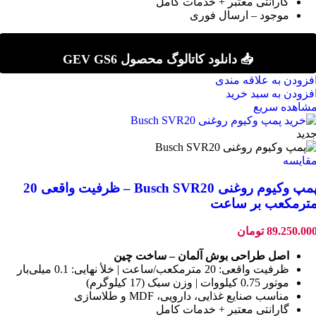
گارانتی معتبر + خدمات کامل
موجود – ارسال فوری
📥 دانلود کاتالوگ محصول GEV GS6
فزودن به علاقه مندی
فزودن به سبد خرید
شاهده سریع
دید
قایسه
پمپ وکیوم روغنی Busch SVR20 – ظرفیت واقعی 20
ترمکعب بر ساعت
89.250.00
تومان
اصل طراحی بوش آلمان – ساخت چین
ظرفیت واقعی: 20 مترمکعب/ساعت | خلأ نهایی: 0.1 میلی‌بار
موتور 0.75 کیلووات | وزن سبک (17 کیلوگرم)
مناسب صنایع غذایی، دارویی، MDF و طلاسازی
گارانتی معتبر + خدمات کامل