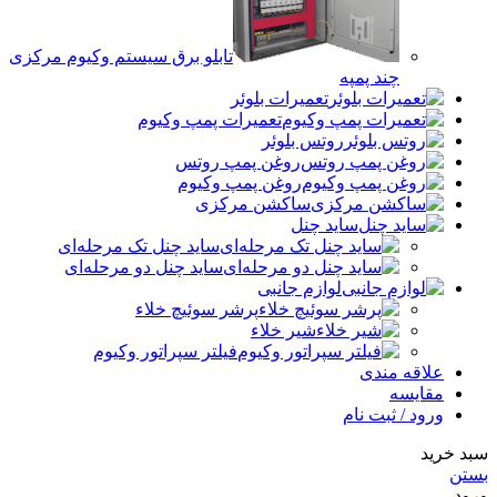
تابلو برق سیستم وکیوم مرکزی
چند پمپه
تعمیرات بلوئر
تعمیرات پمپ وکیوم
روتس بلوئر
روغن پمپ روتس
روغن پمپ وکیوم
ساکشن مرکزی
ساید چنل
ساید چنل تک مرحله‌ای
ساید چنل دو مرحله‌ای
لوازم جانبی
پرشر سوئیچ خلاء
شیر خلاء
فیلتر سپراتور وکیوم
علاقه مندی
مقایسه
ورود / ثبت نام
سبد خرید
بستن
ورود