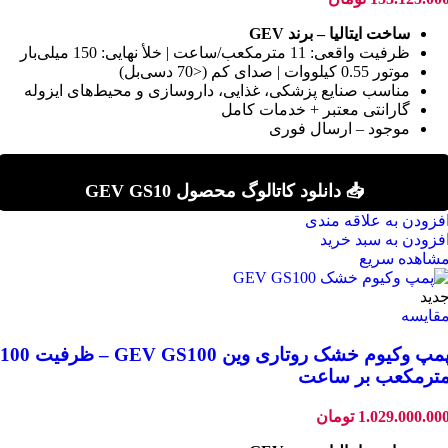
ساخت ایتالیا – برند GEV
ظرفیت واقعی: 11 مترمکعب/ساعت | خلأ نهایی: 150 میلی‌بار
موتور 0.55 کیلووات | صدای کم (<70 دسی‌بل)
مناسب صنایع پزشکی، غذایی، داروسازی و محیط‌های ایزوله
گارانتی معتبر + خدمات کامل
موجود – ارسال فوری
📥 دانلود کاتالوگ محصول GEV GS10
فزودن به علاقه مندی
فزودن به سبد خرید
شاهده سریع
دید
قایسه
پمپ وکیوم خشک روتاری وین GEV GS100 – ظرفیت 100
ترمکعب بر ساعت
1.029.000.00
تومان