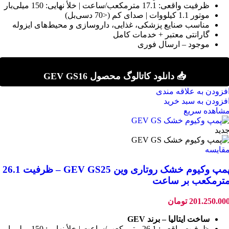
ظرفیت واقعی: 17.1 مترمکعب/ساعت | خلأ نهایی: 150 میلی‌بار
موتور 1.1 کیلووات | صدای کم (<70 دسی‌بل)
مناسب صنایع پزشکی، غذایی، داروسازی و محیط‌های ایزوله
گارانتی معتبر + خدمات کامل
موجود – ارسال فوری
📥 دانلود کاتالوگ محصول GEV GS16
فزودن به علاقه مندی
فزودن به سبد خرید
شاهده سریع
دید
قایسه
پمپ وکیوم خشک روتاری وین GEV GS25 – ظرفیت 26.1
ترمکعب بر ساعت
201.250.00
تومان
ساخت ایتالیا – برند GEV
ظرفیت واقعی: 26.1 مترمکعب/ساعت | خلأ نهایی: 150 میلی‌بار