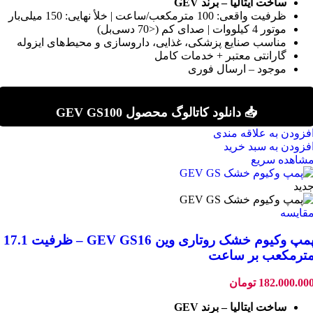
ساخت ایتالیا – برند GEV
ظرفیت واقعی: 100 مترمکعب/ساعت | خلأ نهایی: 150 میلی‌بار
موتور 4 کیلووات | صدای کم (<70 دسی‌بل)
مناسب صنایع پزشکی، غذایی، داروسازی و محیط‌های ایزوله
گارانتی معتبر + خدمات کامل
موجود – ارسال فوری
📥 دانلود کاتالوگ محصول GEV GS100
فزودن به علاقه مندی
فزودن به سبد خرید
شاهده سریع
دید
قایسه
پمپ وکیوم خشک روتاری وین GEV GS16 – ظرفیت 17.1
ترمکعب بر ساعت
182.000.00
تومان
ساخت ایتالیا – برند GEV