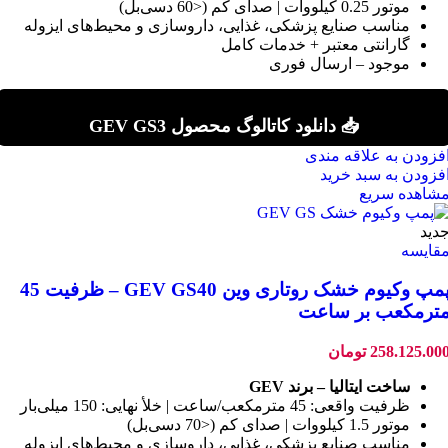
موتور 0.25 کیلووات | صدای کم (<60 دسی‌بل)
مناسب صنایع پزشکی، غذایی، داروسازی و محیط‌های ایزوله
گارانتی معتبر + خدمات کامل
موجود – ارسال فوری
📥 دانلود کاتالوگ محصول GEV GS3
فزودن به علاقه مندی
فزودن به سبد خرید
شاهده سریع
دید
قایسه
پمپ وکیوم خشک روتاری وین GEV GS40 – ظرفیت 45
ترمکعب بر ساعت
258.125.00
تومان
ساخت ایتالیا – برند GEV
ظرفیت واقعی: 45 مترمکعب/ساعت | خلأ نهایی: 150 میلی‌بار
موتور 1.5 کیلووات | صدای کم (<70 دسی‌بل)
مناسب صنایع پزشکی، غذایی، داروسازی و محیط‌های ایزوله