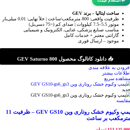
💬
استعلام قیمت
ساخت ایتالیا – برند GEV
ظرفیت واقعی: 800 مترمکعب/ساعت | خلأ نهایی: 0.01 میلی‌بار
موتور 5.5–7.5 کیلووات | صدای کم (<75 دسی‌بل)
مناسب صنایع پزشکی، غذایی، الکترونیک و شیمیایی
گارانتی معتبر + خدمات کامل
موجود – ارسال فوری
📥 دانلود کاتالوگ محصول GEV Saturno 800
فزودن به علاقه مندی
طلاعات بیشتر
شاهده سریع
دید
قایسه
پمپ وکیوم خشک روتاری وین GEV GS10 – ظرفیت 11
ترمکعب بر ساعت
153.125.00
تومان