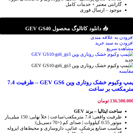
گارانتی معتبر + خدمات کامل
موجود – ارسال فوری
📥 دانلود کاتالوگ محصول GEV GS40
فزودن به علاقه مندی
فزودن به سبد خرید
شاهده سریع
دید
قایسه
پمپ وکیوم خشک روتاری وین GEV GS6 – ظرفیت 7.4
ترمکعب بر ساعت
136.500.00
تومان
ساخت ایتالیا – برند GEV
ظرفیت واقعی: 7.4 مترمکعب/ساعت | خلأ نهایی: 150 میلی‌بار
موتور 0.55 کیلووات | صدای کم (<70 دسی‌بل)
مناسب صنایع پزشکی، غذایی، داروسازی و محیط‌های ایزوله