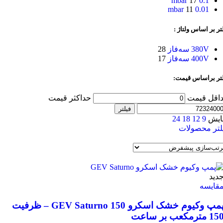
17
0.1 mbar
11
0.01 mbar
تر بر اساس ولتاژ :
380V سه‌فاز
28
400V سه‌فاز
17
لتر براساس قیمت:
اقل قیمت
حداکثر قیمت
فیلتر
ایش
9
12
18
24
لتر محصولات
دید
قایسه
پمپ وکیوم خشک اسکرو GEV Saturno 150 – ظرفیت
1 مترمکعب بر ساعت