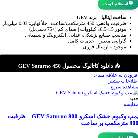
💬
استعلام قیمت
ساخت ایتالیا – برند GEV
ظرفیت واقعی: 450 مترمکعب/ساعت | خلأ نهایی: 0.03 میلی‌بار
موتور 15–18.5 کیلووات | صدای کم (<75 دسی‌بل)
مناسب صنایع پزشکی، غذایی، الکترونیک و شیمیایی
گارانتی معتبر + خدمات کامل
موجود – ارسال فوری
📥 دانلود کاتالوگ محصول GEV Saturno 450
فزودن به علاقه مندی
طلاعات بیشتر
شاهده سریع
دید
قایسه
پمپ وکیوم خشک اسکرو GEV Saturno 800 – ظرفیت
8 مترمکعب بر ساعت