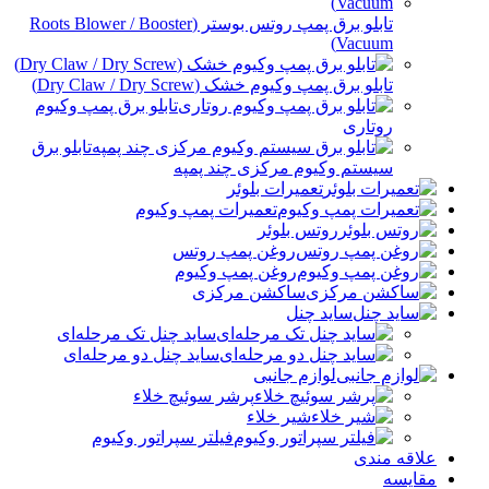
تابلو برق پمپ روتس بوستر (Roots Blower / Booster
Vacuum)
تابلو برق پمپ وکیوم خشک (Dry Claw / Dry Screw)
تابلو برق پمپ وکیوم
روتاری
تابلو برق
سیستم وکیوم مرکزی چند پمپه
تعمیرات بلوئر
تعمیرات پمپ وکیوم
روتس بلوئر
روغن پمپ روتس
روغن پمپ وکیوم
ساکشن مرکزی
ساید چنل
ساید چنل تک مرحله‌ای
ساید چنل دو مرحله‌ای
لوازم جانبی
پرشر سوئیچ خلاء
شیر خلاء
فیلتر سپراتور وکیوم
علاقه مندی
مقایسه