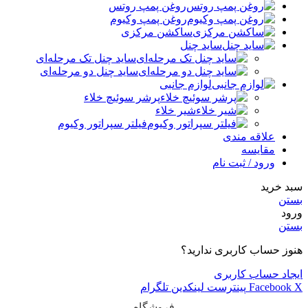
روغن پمپ روتس
روغن پمپ وکیوم
ساکشن مرکزی
ساید چنل
ساید چنل تک مرحله‌ای
ساید چنل دو مرحله‌ای
لوازم جانبی
پرشر سوئیچ خلاء
شیر خلاء
فیلتر سپراتور وکیوم
علاقه مندی
مقایسه
ورود / ثبت نام
سبد خرید
بستن
ورود
بستن
هنوز حساب کاربری ندارید؟
ایجاد حساب کاربری
X
Facebook
پینترست
لینکدین
تلگرام
فروشگاه