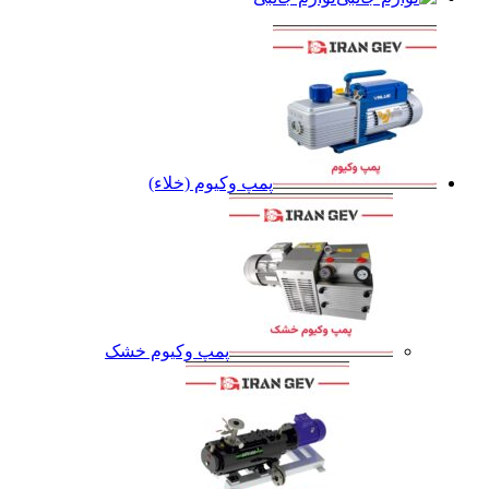
پمپ وکیوم (خلاء)
پمپ وکیوم خشک