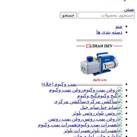
بستن
جستجو
منو
دسته بندی ها
پمپ وکیوم (خلاء)
روغن پمپ وکیوم
گیج وکیوم
ساکشن مرکزی
ساید چنل
روتس بلوئر
روغن پمپ روتس
تعمیرات پمپ وکیوم
تعمیرات بلوئر
لوازم جانبی