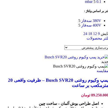
5
0.1 mbar
تر بر اساس ولتاژ :
380V سه‌فاز
5
400V سه‌فاز
5
ایش
9
12
18
24
لتر محصولات
دید
قایسه
پمپ وکیوم روغنی Busch SVR20 – ظرفیت واقعی 20
ترمکعب بر ساعت
89.250.00
تومان
اصل طراحی بوش آلمان – ساخت چین