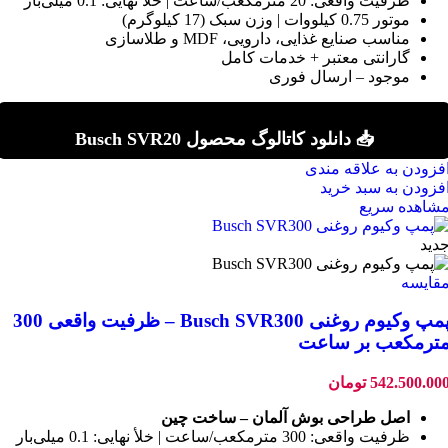
ظرفیت واقعی: 20 مترمکعب/ساعت | خلأ نهایی: 0.1 میلی‌بار
موتور 0.75 کیلووات | وزن سبک (17 کیلوگرم)
مناسب صنایع غذایی، دارویی، MDF و طلاسازی
گارانتی معتبر + خدمات کامل
موجود – ارسال فوری
📥 دانلود کاتالوگ محصول Busch SVR20
فزودن به علاقه مندی
فزودن به سبد خرید
شاهده سریع
دید
قایسه
پمپ وکیوم روغنی Busch SVR300 – ظرفیت واقعی 300
ترمکعب بر ساعت
542.500.00
تومان
اصل طراحی بوش آلمان – ساخت چین
ظرفیت واقعی: 300 مترمکعب/ساعت | خلأ نهایی: 0.1 میلی‌بار