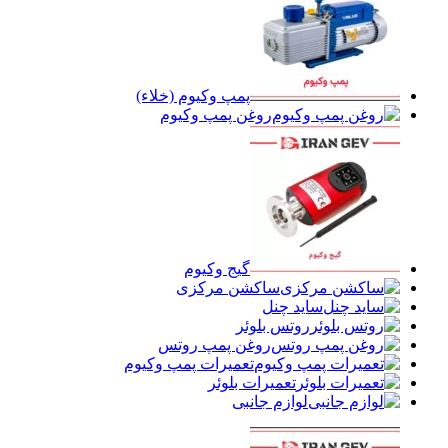
پمپ وکیوم (خلاء)
روغن پمپ وکیوم
گیج وکیوم
ساکشن مرکزی
ساید چنل
روتس بلوئر
روغن پمپ روتس
تعمیرات پمپ وکیوم
تعمیرات بلوئر
لوازم جانبی