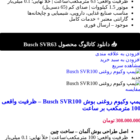
ظرفیت واقعی: 63 مترمکعب/ساعت | خلأ نهایی: 0.1 میلی‌بار
موتور 1.5 کیلووات | صدای کم (65 دسی‌بل)
مناسب صنایع غذایی، دارویی، شیمیایی و چاپخانه‌ها
گارانتی معتبر + خدمات کامل
موجود – ارسال فوری
📥 دانلود کاتالوگ محصول Busch SVR63
فزودن به علاقه مندی
فزودن به سبد خرید
شاهده سریع
دید
قایسه
پمپ وکیوم روغنی بوش Busch SVR100 – ظرفیت واقعی
1 مترمکعب بر ساعت
308.000.00
تومان
اصل طراحی بوش آلمان – ساخت چین
ظرفیت واقعی: 100 مترمکعب/ساعت | خلأ نهایی: 0.1 میلی‌بار