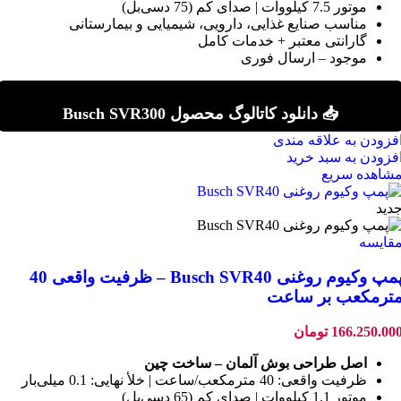
موتور 7.5 کیلووات | صدای کم (75 دسی‌بل)
مناسب صنایع غذایی، دارویی، شیمیایی و بیمارستانی
گارانتی معتبر + خدمات کامل
موجود – ارسال فوری
📥 دانلود کاتالوگ محصول Busch SVR300
فزودن به علاقه مندی
فزودن به سبد خرید
شاهده سریع
دید
قایسه
پمپ وکیوم روغنی Busch SVR40 – ظرفیت واقعی 40
ترمکعب بر ساعت
166.250.00
تومان
اصل طراحی بوش آلمان – ساخت چین
ظرفیت واقعی: 40 مترمکعب/ساعت | خلأ نهایی: 0.1 میلی‌بار
موتور 1.1 کیلووات | صدای کم (65 دسی‌بل)