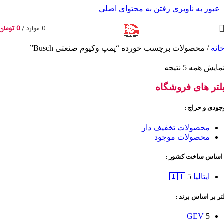
عبور به ناوبری
رفتن به محتوای اصلی
0
موارد
/
0
تومان
انه
/
محصولات برچسب خورده “پمپ وکیوم صنعتی Busch”
مایش همه 5 نتیجه
لتر های فروشگاه
جودی و حراج :
محصولات تخفیف دار
محصولات موجود
 اساس ساخت کشور :
ایتالیا 🇮🇹
5
تر بر اساس برند :
GEV
5