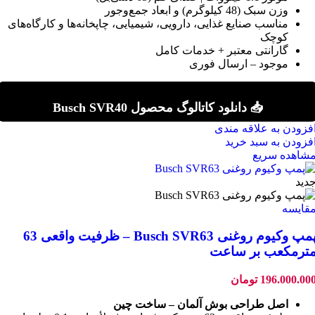
وزن سبک (48 کیلوگرم) و ابعاد جمع‌وجور
مناسب صنایع غذایی، دارویی، شیمیایی، چاپخانه‌ها و کارگاه‌های
کوچک
گارانتی معتبر + خدمات کامل
موجود – ارسال فوری
📥 دانلود کاتالوگ محصول Busch SVR40
فزودن به علاقه مندی
فزودن به سبد خرید
شاهده سریع
دید
قایسه
پمپ وکیوم روغنی Busch SVR63 – ظرفیت واقعی 63
ترمکعب بر ساعت
196.000.00
تومان
اصل طراحی بوش آلمان – ساخت چین