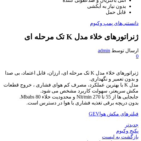
آنتی باکتریال و ضدعفونی کننده
بدون نیاز به آبکشی
قابل حمل
دانستنی‌های پمپ وکیوم
ژنراتورهای خلاء مدل K تک مرحله ای
ارسال توسط
admin
0
ژنراتورهای خلاء مدل K تک مرحله ای، ارزان، قابل اعتماد، بی صدا
و بدون تعمیر و نگهداری.
مدل K با بهترین عملکرد، مصرف کم هوای فشاری ، خروج قطعات
مکش سریعتر، سهولت کاربرد مشخص می شود.
جابجایی ها از 55 تا 270 Nlt/min و محدودیت خلاء 80 Mbabs.
بدون دریچه برقی تغذیه فشاری با هوا در دسترس است.
فیلترهای مکش هواGEV
جدیدتر
پکیج وکیوم
بازگشت به لیست