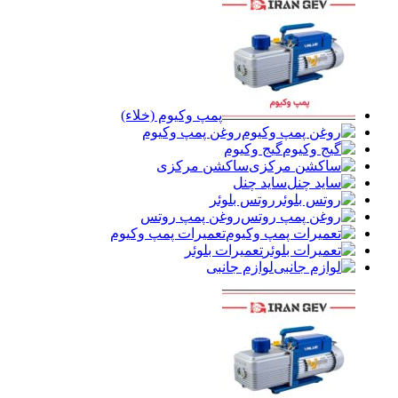
پمپ وکیوم (خلاء)
روغن پمپ وکیوم
گیج وکیوم
ساکشن مرکزی
ساید چنل
روتس بلوئر
روغن پمپ روتس
تعمیرات پمپ وکیوم
تعمیرات بلوئر
لوازم جانبی