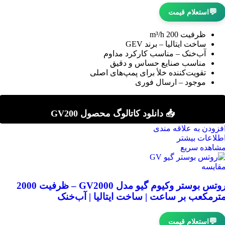
💬
استعلام قیمت
ظرفیت 200 m³/h
ساخت ایتالیا – برند GEV
آب‌خنک – مناسب کارکرد مداوم
مناسب صنایع حساس و دقیق
تقویت‌کننده خلأ برای پمپ‌های اصلی
موجود – ارسال فوری
📥 دانلود کاتالوگ محصول GV200
فزودن به علاقه مندی
طلاعات بیشتر
شاهده سریع
قایسه
روتس بوستر وکیوم گیو مدل GV2000 – ظرفیت 2000
ترمکعب بر ساعت | ساخت ایتالیا | آب‌خنک
💬
استعلام قیمت