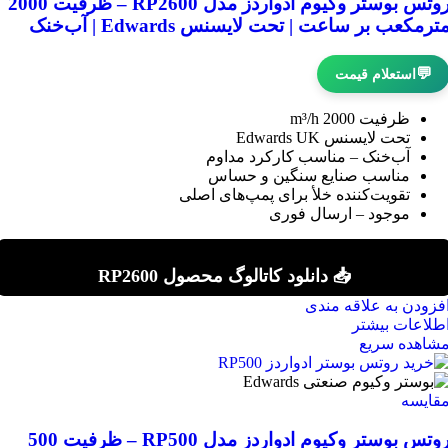
روتس بوستر وکیوم ادواردز مدل RP2600 – ظرفیت 2000
ترمکعب بر ساعت | تحت لایسنس Edwards | آب‌خنک
💬
استعلام قیمت
ظرفیت 2000 m³/h
تحت لایسنس Edwards UK
آب‌خنک – مناسب کارکرد مداوم
مناسب صنایع سنگین و حساس
تقویت‌کننده خلأ برای پمپ‌های اصلی
موجود – ارسال فوری
📥 دانلود کاتالوگ محصول RP2600
فزودن به علاقه مندی
طلاعات بیشتر
شاهده سریع
قایسه
روتس بوستر وکیوم ادواردز مدل RP500 – ظرفیت 500