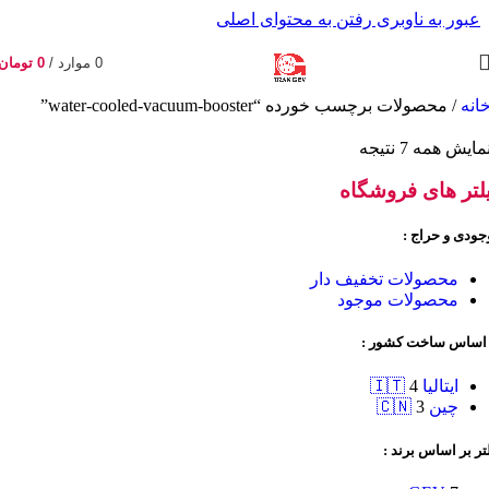
عبور به ناوبری
رفتن به محتوای اصلی
0
موارد
/
0
تومان
انه
/
محصولات برچسب خورده “water-cooled-vacuum-booster”
مایش همه 7 نتیجه
لتر های فروشگاه
جودی و حراج :
محصولات تخفیف دار
محصولات موجود
 اساس ساخت کشور :
ایتالیا 🇮🇹
4
چین 🇨🇳
3
تر بر اساس برند :