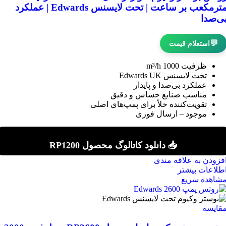
مترمکعب بر ساعت | تحت لایسنس Edwards | عملکرد
ی‌صدا
💬
استعلام قیمت
ظرفیت 1000 m³/h
تحت لایسنس Edwards UK
عملکرد بی‌صدا و پایدار
مناسب صنایع حساس و دقیق
تقویت‌کننده خلأ برای پمپ‌های اصلی
موجود – ارسال فوری
📥 دانلود کاتالوگ محصول RP1200
فزودن به علاقه مندی
طلاعات بیشتر
شاهده سریع
قایسه