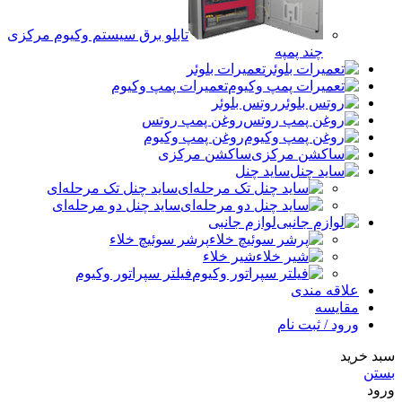
تابلو برق سیستم وکیوم مرکزی
چند پمپه
تعمیرات بلوئر
تعمیرات پمپ وکیوم
روتس بلوئر
روغن پمپ روتس
روغن پمپ وکیوم
ساکشن مرکزی
ساید چنل
ساید چنل تک مرحله‌ای
ساید چنل دو مرحله‌ای
لوازم جانبی
پرشر سوئیچ خلاء
شیر خلاء
فیلتر سپراتور وکیوم
علاقه مندی
مقایسه
ورود / ثبت نام
سبد خرید
بستن
ورود