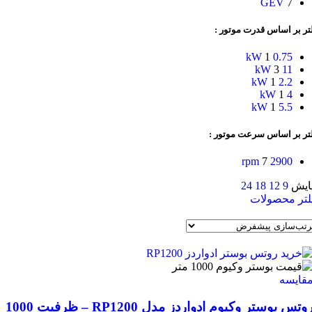
GEV
7
تر بر اساس قدرت موتور :
1
0.75 kW
3
11 kW
1
2.2 kW
1
4 kW
1
5.5 kW
لتر بر اساس سرعت موتور :
7
2900 rpm
ایش
9
12
18
24
لتر محصولات
قایسه
روتس بوستر وکیوم ادواردز مدل RP1200 – ظرفیت 1000