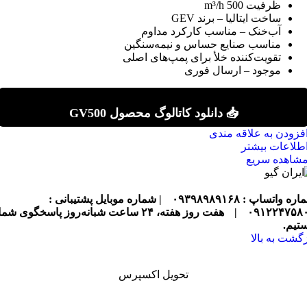
ظرفیت 500 m³/h
ساخت ایتالیا – برند GEV
آب‌خنک – مناسب کارکرد مداوم
مناسب صنایع حساس و نیمه‌سنگین
تقویت‌کننده خلأ برای پمپ‌های اصلی
موجود – ارسال فوری
📥 دانلود کاتالوگ محصول GV500
فزودن به علاقه مندی
طلاعات بیشتر
شاهده سریع
ره واتساپ : ۰۹۳۹۸۹۸۹۱۶۸
| شماره موبایل پشتیبانی :
۰۹۱۲۲۴۷۵۸
|
هفت روز هفته، ۲۴ ساعت شبانه‌روز پاسخگوی شما
تیم.
زگشت به بالا
تحویل اکسپرس