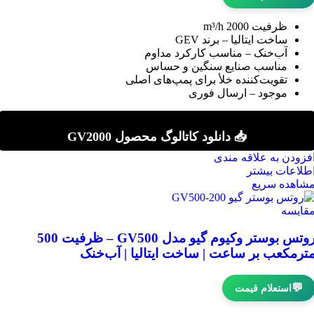
ظرفیت 2000 m³/h
ساخت ایتالیا – برند GEV
آب‌خنک – مناسب کارکرد مداوم
مناسب صنایع سنگین و حساس
تقویت‌کننده خلأ برای پمپ‌های اصلی
موجود – ارسال فوری
📥 دانلود کاتالوگ محصول GV2000
فزودن به علاقه مندی
طلاعات بیشتر
شاهده سریع
قایسه
روتس بوستر وکیوم گیو مدل GV500 – ظرفیت 500
ترمکعب بر ساعت | ساخت ایتالیا | آب‌خنک
💬
استعلام قیمت