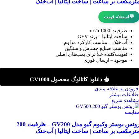
ترمکعب بر ساعت | ساخت ایتالیا | آب‌خنک
💬
استعلام قیمت
ظرفیت 1000 m³/h
ساخت ایتالیا – برند GEV
آب‌خنک – مناسب کارکرد مداوم
مناسب صنایع حساس و سنگین
تقویت‌کننده خلأ برای پمپ‌های اصلی
موجود – ارسال فوری
📥 دانلود کاتالوگ محصول GV1000
فزودن به علاقه مندی
طلاعات بیشتر
شاهده سریع
قایسه
روتس بوستر وکیوم گیو مدل GV200 – ظرفیت 200
ترمکعب بر ساعت | ساخت ایتالیا | آب‌خنک