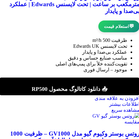
مترمکعب بر ساعت | تحت لایسنس Edwards | عملکرد
ی‌صدا و پایدار
💬
استعلام قیمت
ظرفیت 500 m³/h
تحت لایسنس Edwards UK
عملکرد بی‌صدا و پایدار
مناسب صنایع حساس و دقیق
تقویت‌کننده خلأ برای پمپ‌های اصلی
موجود – ارسال فوری
📥 دانلود کاتالوگ محصول RP500
فزودن به علاقه مندی
طلاعات بیشتر
شاهده سریع
قایسه
روتس بوستر وکیوم گیو مدل GV1000 – ظرفیت 1000