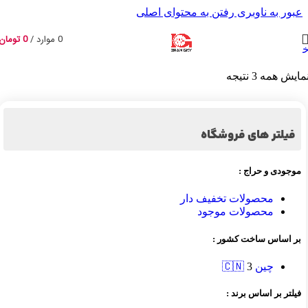
عبور به ناوبری
رفتن به محتوای اصلی
0
موارد
/
0
تومان
انه
/
محصولات برچسب خورده “پمپ وکیوم متالورژی”
مایش همه 3 نتیجه
فیلتر های فروشگاه
موجودی و حراج :
محصولات تخفیف دار
محصولات موجود
بر اساس ساخت کشور :
چین 🇨🇳
3
فیلتر بر اساس برند :