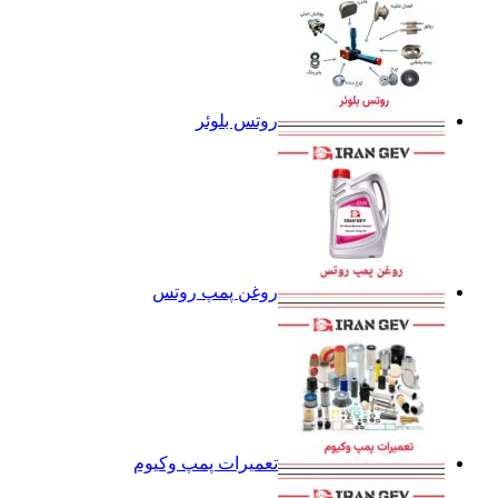
روتس بلوئر
روغن پمپ روتس
تعمیرات پمپ وکیوم