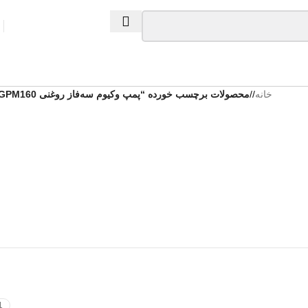
خانه
/
محصولات برچسب خورده “پمپ وکیوم سه‌فاز روغنی GPM160”
1