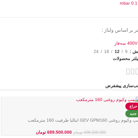
0.1 mbar
ر بر اساس ولتاژ :
400V سه‌فاز
یش
9
12
18
24
یلتر محصولات
حراج
جدید
کیوم روغنی GEV GPM160 ایتالیا ظرفیت 160 مترمکعب
689.500.000
تومان
696.500.000
تومان