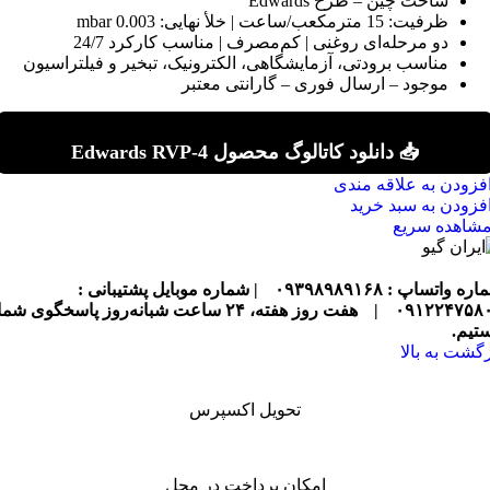
ساخت چین – طرح Edwards
ظرفیت: 15 مترمکعب/ساعت | خلأ نهایی: 0.003 mbar
دو مرحله‌ای روغنی | کم‌مصرف | مناسب کارکرد 24/7
مناسب برودتی، آزمایشگاهی، الکترونیک، تبخیر و فیلتراسیون
موجود – ارسال فوری – گارانتی معتبر
📥 دانلود کاتالوگ محصول Edwards RVP-4
فزودن به علاقه مندی
فزودن به سبد خرید
شاهده سریع
ره واتساپ : ۰۹۳۹۸۹۸۹۱۶۸
| شماره موبایل پشتیبانی :
۰۹۱۲۲۴۷۵۸
|
هفت روز هفته، ۲۴ ساعت شبانه‌روز پاسخگوی شما
تیم.
زگشت به بالا
تحویل اکسپرس
امکان پرداخت در محل