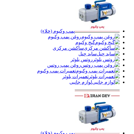
پمپ وکیوم (خلاء)
روغن پمپ وکیوم
گیج وکیوم
ساکشن مرکزی
ساید چنل
روتس بلوئر
روغن پمپ روتس
تعمیرات پمپ وکیوم
تعمیرات بلوئر
لوازم جانبی
پمپ وکیوم (خلاء)