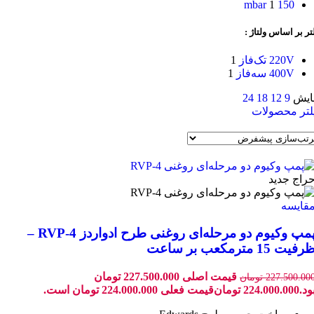
1
150 mbar
تر بر اساس ولتاژ :
220V تک‌فاز
1
400V سه‌فاز
1
ایش
9
12
18
24
لتر محصولات
راج
جدید
قایسه
پمپ وکیوم دو مرحله‌ای روغنی طرح ادواردز RVP‑4 –
رفیت 15 مترمکعب بر ساعت
قیمت اصلی 227.500.000 تومان
227.500.00
تومان
ود.
224.000.000
تومان
قیمت فعلی 224.000.000 تومان است.