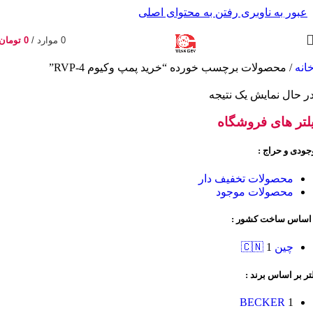
عبور به ناوبری
رفتن به محتوای اصلی
0
موارد
/
0
تومان
انه
/
محصولات برچسب خورده “خرید پمپ وکیوم RVP‑4”
ر حال نمایش یک نتیجه
لتر های فروشگاه
جودی و حراج :
محصولات تخفیف دار
محصولات موجود
 اساس ساخت کشور :
چین 🇨🇳
1
تر بر اساس برند :
BECKER
1