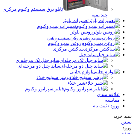
تابلو برق سیستم وکیوم مرکزی
چند پمپه
تعمیرات بلوئر
تعمیرات پمپ وکیوم
روتس بلوئر
روغن پمپ روتس
روغن پمپ وکیوم
ساکشن مرکزی
ساید چنل
ساید چنل تک مرحله‌ای
ساید چنل دو مرحله‌ای
لوازم جانبی
پرشر سوئیچ خلاء
شیر خلاء
فیلتر سپراتور وکیوم
علاقه مندی
مقایسه
ورود / ثبت نام
سبد خرید
بستن
ورود
بستن