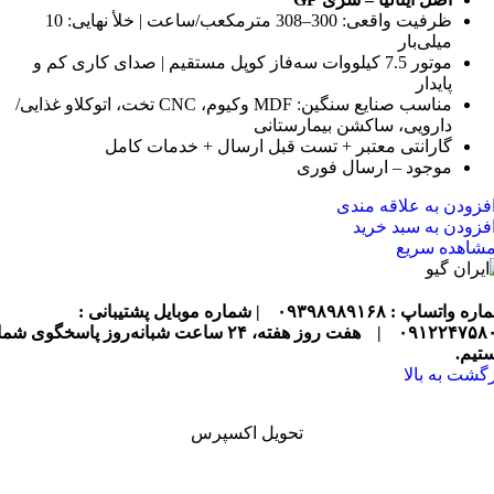
ظرفیت واقعی: 300–308 مترمکعب/ساعت | خلأ نهایی: 10
میلی‌بار
موتور 7.5 کیلووات سه‌فاز کوپل مستقیم | صدای کاری کم و
پایدار
مناسب صنایع سنگین: MDF وکیوم، CNC تخت، اتوکلاو غذایی/
دارویی، ساکشن بیمارستانی
گارانتی معتبر + تست قبل ارسال + خدمات کامل
موجود – ارسال فوری
فزودن به علاقه مندی
فزودن به سبد خرید
شاهده سریع
ره واتساپ : ۰۹۳۹۸۹۸۹۱۶۸
| شماره موبایل پشتیبانی :
۰۹۱۲۲۴۷۵۸
|
هفت روز هفته، ۲۴ ساعت شبانه‌روز پاسخگوی شما
تیم.
زگشت به بالا
تحویل اکسپرس