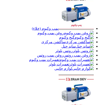
پمپ وکیوم (خلاء)
روغن پمپ وکیوم
گیج وکیوم
ساکشن مرکزی
ساید چنل
روتس بلوئر
روغن پمپ روتس
تعمیرات پمپ وکیوم
تعمیرات بلوئر
لوازم جانبی