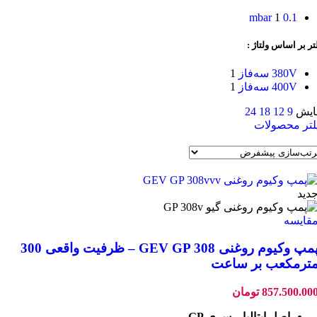
1
0.1 mbar
تر بر اساس ولتاژ :
380V سه‌فاز
1
400V سه‌فاز
1
ایش
9
12
18
24
لتر محصولات
دید
قایسه
پمپ وکیوم روغنی GEV GP 308 – ظرفیت واقعی 300
ترمکعب بر ساعت
857.500.00
تومان
اصل ایتالیا – سری GP