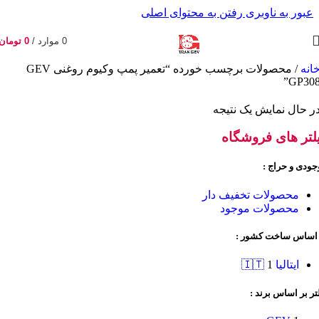
عبور به ناوبری
رفتن به محتوای اصلی
0
موارد
/
0
تومان
انه
/
محصولات برچسب خورده “تعمیر پمپ وکیوم روغنی GEV
GP308
ر حال نمایش یک نتیجه
لتر های فروشگاه
جودی و حراج :
محصولات تخفیف دار
محصولات موجود
 اساس ساخت کشور :
ایتالیا 🇮🇹
1
تر بر اساس برند :