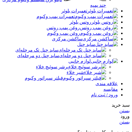
چند پمپه
تعمیرات بلوئر
تعمیرات پمپ وکیوم
روتس بلوئر
روغن پمپ روتس
روغن پمپ وکیوم
ساکشن مرکزی
ساید چنل
ساید چنل تک مرحله‌ای
ساید چنل دو مرحله‌ای
لوازم جانبی
پرشر سوئیچ خلاء
شیر خلاء
فیلتر سپراتور وکیوم
علاقه مندی
مقایسه
ورود / ثبت نام
سبد خرید
بستن
ورود
بستن