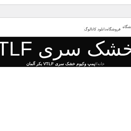
فروشگاه
دانلود کاتالوگ
 VTLF بکر آلمان
خانه
/
پمپ وکیوم خشک سری VTLF بکر آلمان